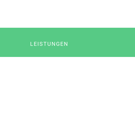
LEISTUNGEN
Online Marketing
Content Marketing
Content Marketing Abos
Content Marketing für Ärzte
Suchmaschinenoptimierung
Social Media Marketing