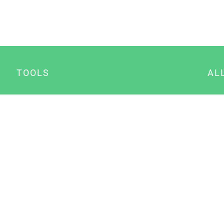
TOOLS
AL
Datenschutz Generator
A
Impressum Generator
B
Datenschutz Manager
Consent Manager
Content Marketing Manager
NewsAI WordPress Plugin