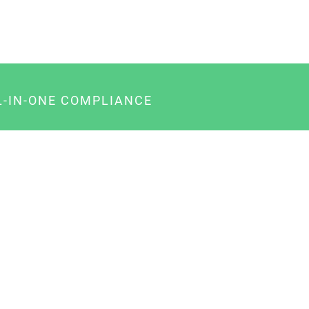
L-IN-ONE COMPLIANCE
gency-Paket für Agenturen
usiness-Paket für Unternehmer