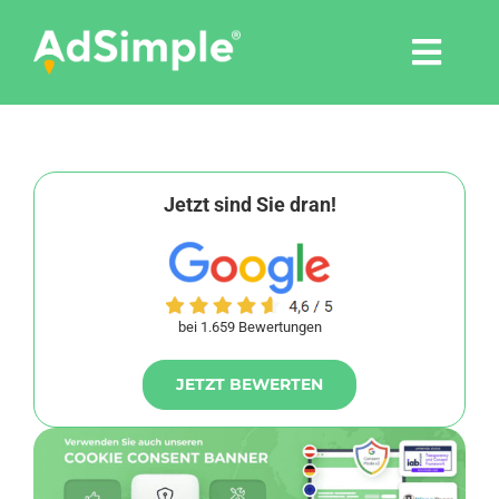
Skip
to
Togg
content
Navi
Leistungen
Tools
Jetzt sind Sie dran!
Pressemitteilungen
bei 1.659 Bewertungen
Shop
JETZT BEWERTEN
Agentur
Blog