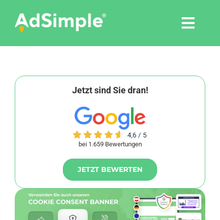
Skip
to
Togg
content
Navi
Leistungen
Tools
Jetzt sind Sie dran!
Pressemitteilungen
bei 1.659 Bewertungen
Shop
JETZT BEWERTEN
Agentur
Blog