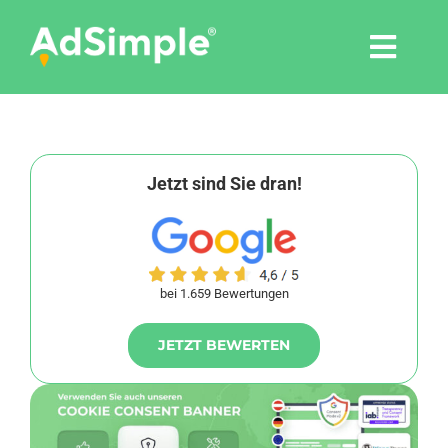
Skip
to
Togg
content
Navi
Leistungen
Tools
Jetzt sind Sie dran!
Pressemitteilungen
bei 1.659 Bewertungen
Shop
JETZT BEWERTEN
Agentur
Blog