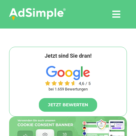
Skip
to
Togg
content
Navi
Leistungen
Tools
Jetzt sind Sie dran!
Pressemitteilungen
bei 1.659 Bewertungen
Shop
JETZT BEWERTEN
Agentur
Blog