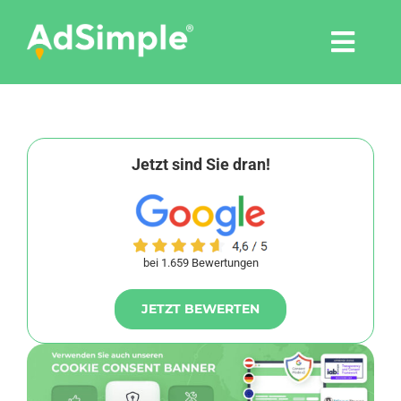
Skip
to
Togg
content
Navi
Leistungen
Tools
Jetzt sind Sie dran!
Pressemitteilungen
bei 1.659 Bewertungen
Shop
JETZT BEWERTEN
Agentur
Blog