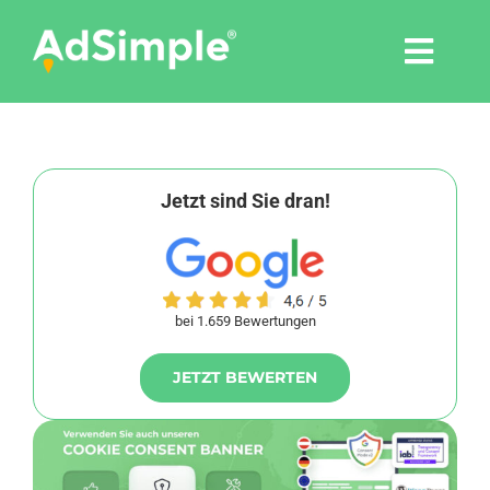
Skip
to
Togg
content
Navi
Leistungen
Tools
Jetzt sind Sie dran!
Pressemitteilungen
bei 1.659 Bewertungen
Shop
JETZT BEWERTEN
Agentur
Blog