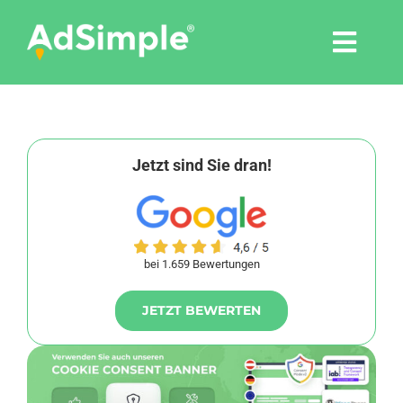
Skip
to
Togg
content
Navi
Leistungen
Tools
Jetzt sind Sie dran!
Pressemitteilungen
bei 1.659 Bewertungen
Shop
JETZT BEWERTEN
Agentur
Blog