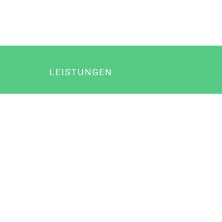
LEISTUNGEN
Online Marketing
Content Marketing
Content Marketing Abos
Content Marketing für Ärzte
Suchmaschinenoptimierung
Social Media Marketing