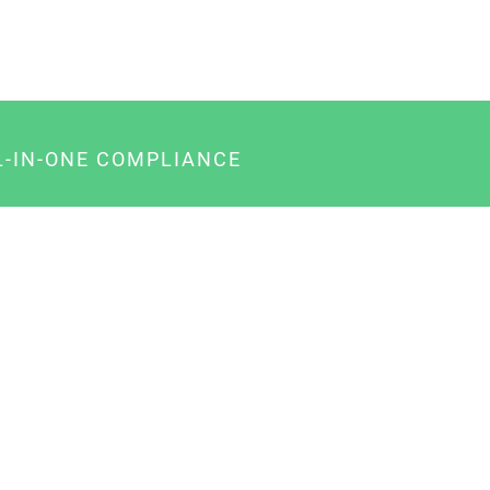
L-IN-ONE COMPLIANCE
gency-Paket für Agenturen
usiness-Paket für Unternehmer