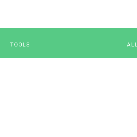
TOOLS
AL
Datenschutz Generator
A
Impressum Generator
B
Datenschutz Manager
Consent Manager
Content Marketing Manager
NewsAI WordPress Plugin