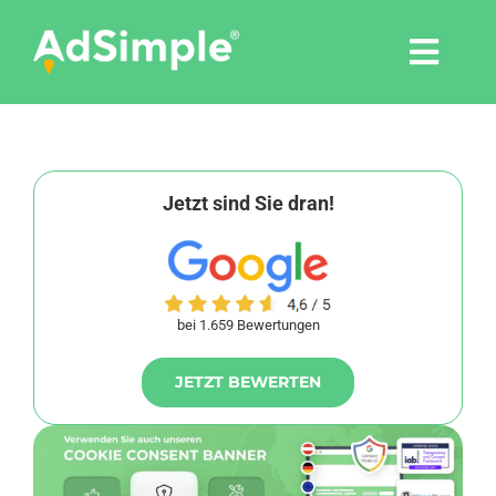
Skip
to
Togg
content
Navi
Leistungen
Tools
Jetzt sind Sie dran!
Pressemitteilungen
bei 1.659 Bewertungen
Shop
JETZT BEWERTEN
Agentur
Blog