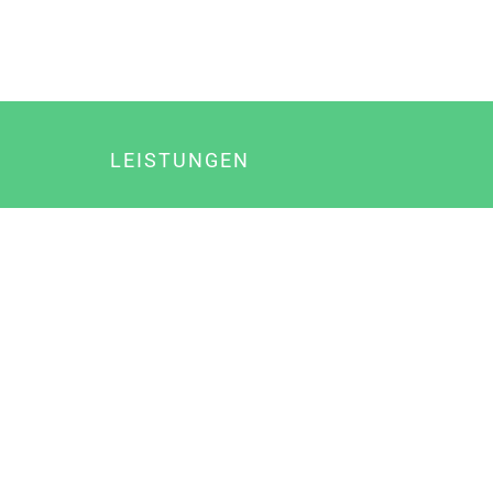
LEISTUNGEN
Online Marketing
Content Marketing
Content Marketing Abos
Content Marketing für Ärzte
Suchmaschinenoptimierung
Social Media Marketing