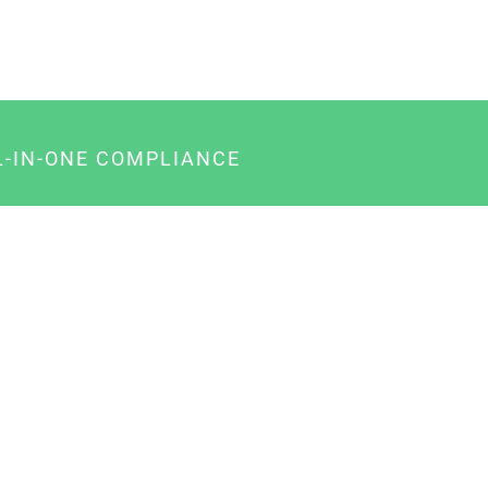
L-IN-ONE COMPLIANCE
gency-Paket für Agenturen
usiness-Paket für Unternehmer