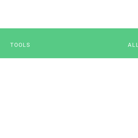
TOOLS
AL
Datenschutz Generator
A
Impressum Generator
B
Datenschutz Manager
Consent Manager
Content Marketing Manager
NewsAI WordPress Plugin