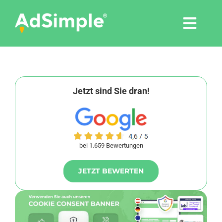
Skip
to
Togg
content
Navi
Leistungen
Tools
Jetzt sind Sie dran!
Pressemitteilungen
bei 1.659 Bewertungen
Shop
JETZT BEWERTEN
Agentur
Blog