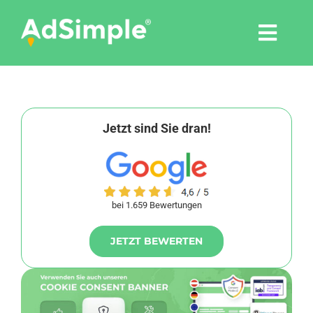
Skip
to
Togg
content
Navi
Leistungen
Tools
Jetzt sind Sie dran!
Pressemitteilungen
bei 1.659 Bewertungen
Shop
JETZT BEWERTEN
Agentur
Blog