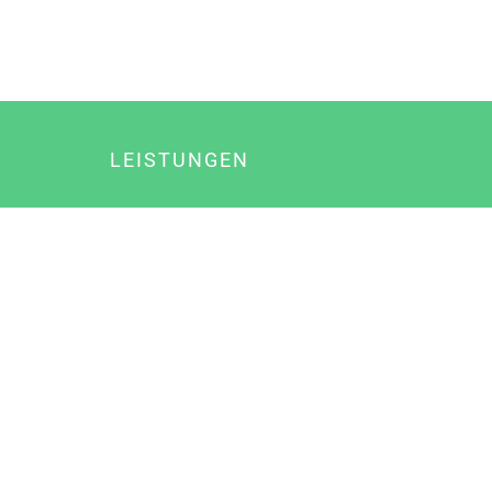
LEISTUNGEN
Online Marketing
Content Marketing
Content Marketing Abos
Content Marketing für Ärzte
Suchmaschinenoptimierung
Social Media Marketing