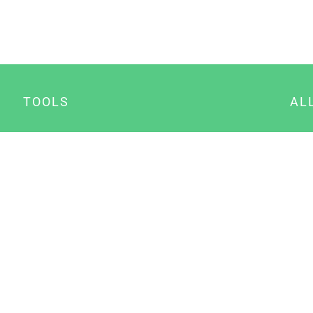
TOOLS
AL
Datenschutz Generator
A
Impressum Generator
B
Datenschutz Manager
Consent Manager
Content Marketing Manager
NewsAI WordPress Plugin