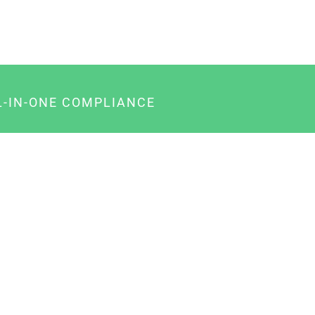
L-IN-ONE COMPLIANCE
gency-Paket für Agenturen
usiness-Paket für Unternehmer