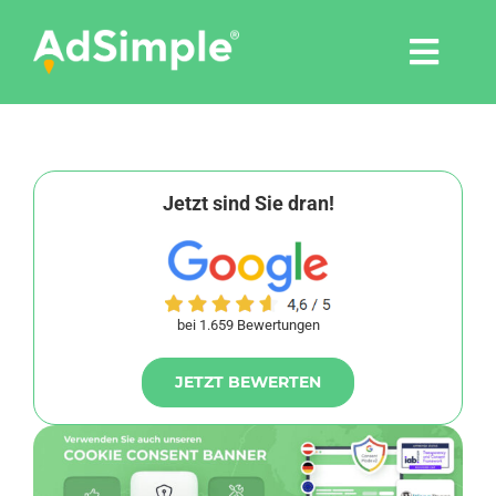
Skip
to
Togg
content
Navi
Leistungen
Tools
Jetzt sind Sie dran!
Pressemitteilungen
bei 1.659 Bewertungen
Shop
JETZT BEWERTEN
Agentur
Blog