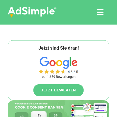
Skip
to
Togg
content
Navi
Leistungen
Tools
Jetzt sind Sie dran!
Pressemitteilungen
bei 1.659 Bewertungen
Shop
JETZT BEWERTEN
Agentur
Blog