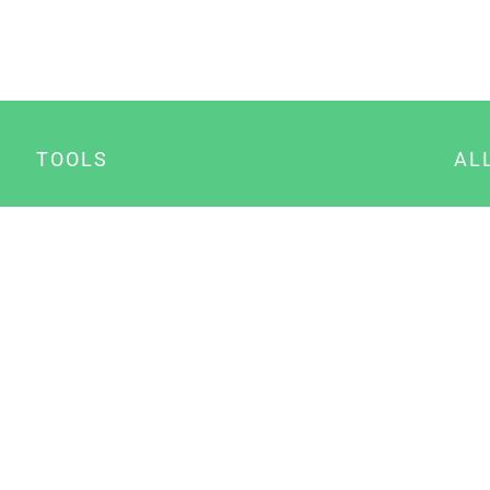
TOOLS
AL
Datenschutz Generator
A
Impressum Generator
B
Datenschutz Manager
Consent Manager
Content Marketing Manager
NewsAI WordPress Plugin