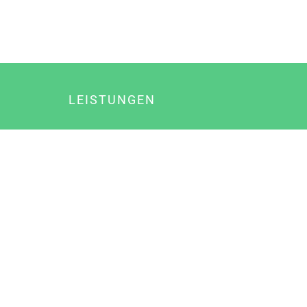
LEISTUNGEN
Online Marketing
Content Marketing
Content Marketing Abos
Content Marketing für Ärzte
Suchmaschinenoptimierung
Social Media Marketing