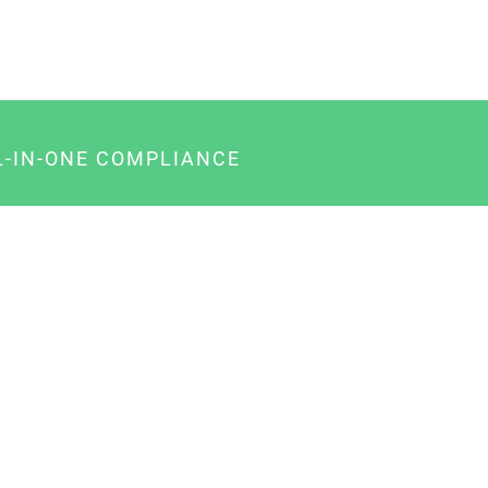
L-IN-ONE COMPLIANCE
gency-Paket für Agenturen
usiness-Paket für Unternehmer