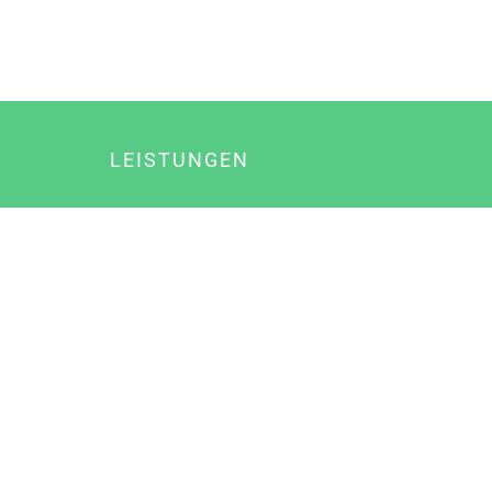
LEISTUNGEN
Online Marketing
Content Marketing
Content Marketing Abos
Content Marketing für Ärzte
Suchmaschinenoptimierung
Social Media Marketing