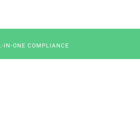
L-IN-ONE COMPLIANCE
gency-Paket für Agenturen
usiness-Paket für Unternehmer