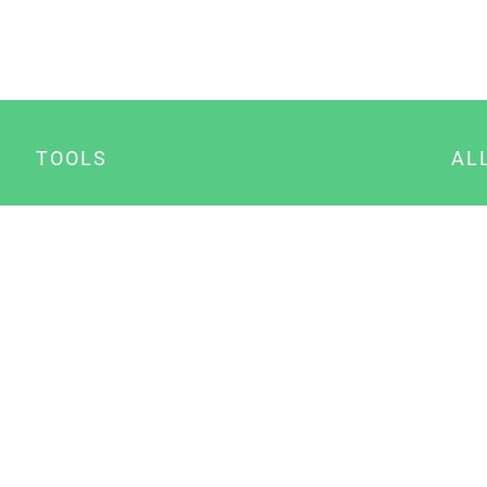
TOOLS
AL
Datenschutz Generator
A
Impressum Generator
B
Datenschutz Manager
Consent Manager
Content Marketing Manager
NewsAI WordPress Plugin