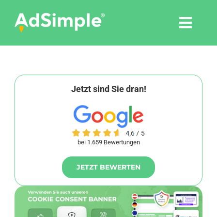
Skip
to
Togg
content
Navi
Leistungen
Tools
Jetzt sind Sie dran!
Pressemitteilungen
bei 1.659 Bewertungen
Shop
JETZT BEWERTEN
Agentur
Blog