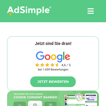
Skip
to
Togg
content
Navi
Leistungen
Tools
Jetzt sind Sie dran!
Pressemitteilungen
bei 1.659 Bewertungen
Shop
JETZT BEWERTEN
Agentur
Blog