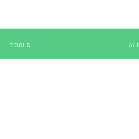
TOOLS
AL
Datenschutz Generator
A
Impressum Generator
B
Datenschutz Manager
Consent Manager
Content Marketing Manager
NewsAI WordPress Plugin