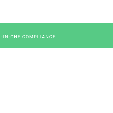
L-IN-ONE COMPLIANCE
gency-Paket für Agenturen
usiness-Paket für Unternehmer