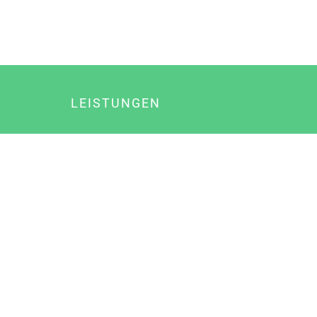
LEISTUNGEN
Online Marketing
Content Marketing
Content Marketing Abos
Content Marketing für Ärzte
Suchmaschinenoptimierung
Social Media Marketing