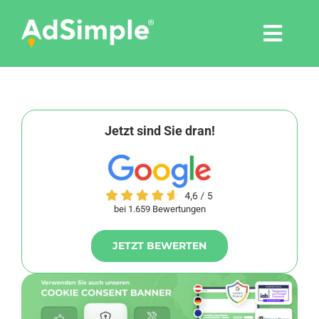
Skip
to
Togg
content
Navi
Leistungen
Tools
Jetzt sind Sie dran!
Pressemitteilungen
bei 1.659 Bewertungen
Shop
JETZT BEWERTEN
Agentur
Blog