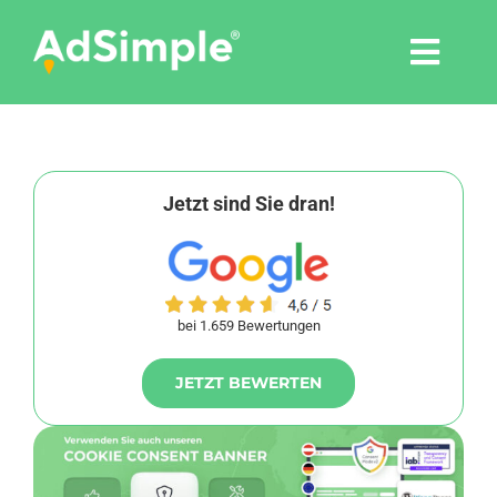
Skip
to
Togg
content
Navi
Leistungen
Tools
Jetzt sind Sie dran!
Pressemitteilungen
bei 1.659 Bewertungen
Shop
JETZT BEWERTEN
Agentur
Blog