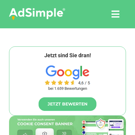
Skip
to
Togg
content
Navi
Leistungen
Tools
Jetzt sind Sie dran!
Pressemitteilungen
bei 1.659 Bewertungen
Shop
JETZT BEWERTEN
Agentur
Blog