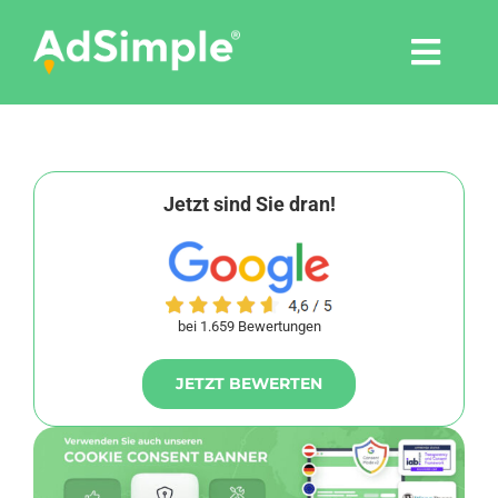
Skip
to
Togg
content
Navi
Leistungen
Tools
Jetzt sind Sie dran!
Pressemitteilungen
bei 1.659 Bewertungen
Shop
JETZT BEWERTEN
Agentur
Blog