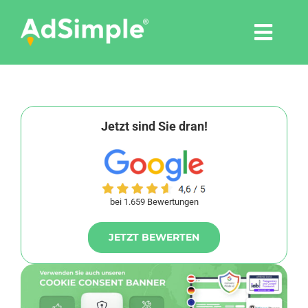
Skip
to
Togg
content
Navi
Leistungen
Tools
Jetzt sind Sie dran!
Pressemitteilungen
bei 1.659 Bewertungen
Shop
JETZT BEWERTEN
Agentur
Blog