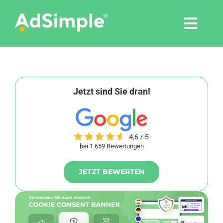
Skip
to
Togg
content
Navi
Leistungen
Tools
Jetzt sind Sie dran!
Pressemitteilungen
bei 1.659 Bewertungen
Shop
JETZT BEWERTEN
Agentur
Blog