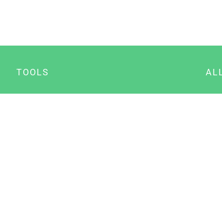
TOOLS
AL
Datenschutz Generator
A
Impressum Generator
B
Datenschutz Manager
Consent Manager
Content Marketing Manager
NewsAI WordPress Plugin