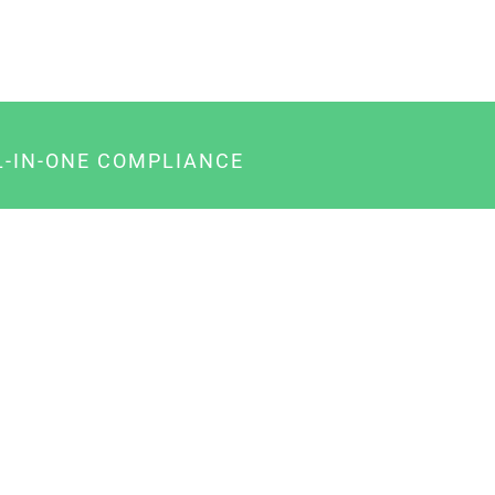
L-IN-ONE COMPLIANCE
gency-Paket für Agenturen
usiness-Paket für Unternehmer