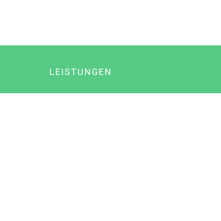
LEISTUNGEN
Online Marketing
Content Marketing
Content Marketing Abos
Content Marketing für Ärzte
Suchmaschinenoptimierung
Social Media Marketing