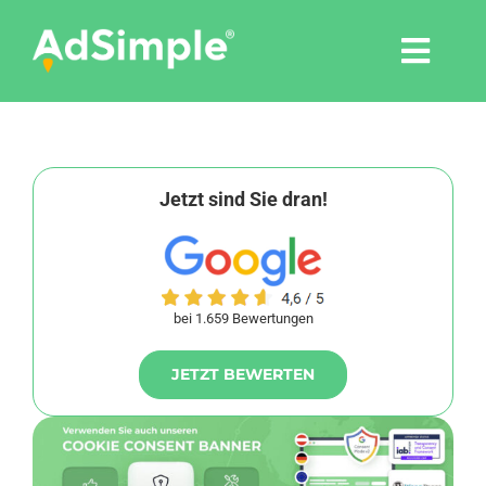
Skip
to
Togg
content
Navi
Leistungen
Tools
Jetzt sind Sie dran!
Pressemitteilungen
bei 1.659 Bewertungen
Shop
JETZT BEWERTEN
Agentur
Blog