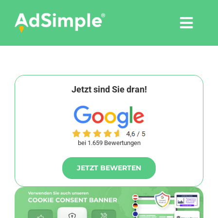
Skip
to
Togg
content
Navi
Leistungen
Tools
Jetzt sind Sie dran!
Pressemitteilungen
bei 1.659 Bewertungen
Shop
JETZT BEWERTEN
Agentur
Blog