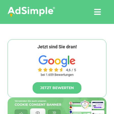
Skip
to
Togg
content
Navi
Leistungen
Tools
Jetzt sind Sie dran!
Pressemitteilungen
bei 1.659 Bewertungen
Shop
JETZT BEWERTEN
Agentur
Blog