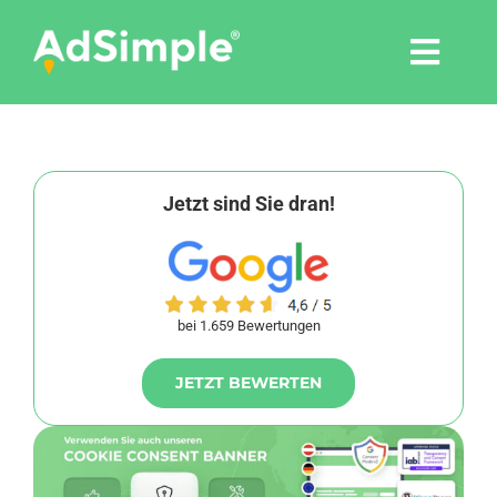
Skip
to
Togg
content
Navi
Leistungen
Tools
Jetzt sind Sie dran!
Pressemitteilungen
bei 1.659 Bewertungen
Shop
JETZT BEWERTEN
Agentur
Blog