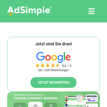
Skip
to
Togg
content
Navi
Leistungen
Tools
Jetzt sind Sie dran!
Pressemitteilungen
bei 1.659 Bewertungen
Shop
JETZT BEWERTEN
Agentur
Blog