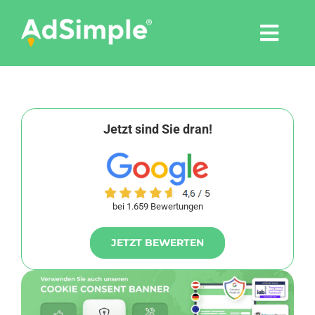
Skip
to
Togg
content
Navi
Leistungen
Tools
Jetzt sind Sie dran!
Pressemitteilungen
bei 1.659 Bewertungen
Shop
JETZT BEWERTEN
Agentur
Blog