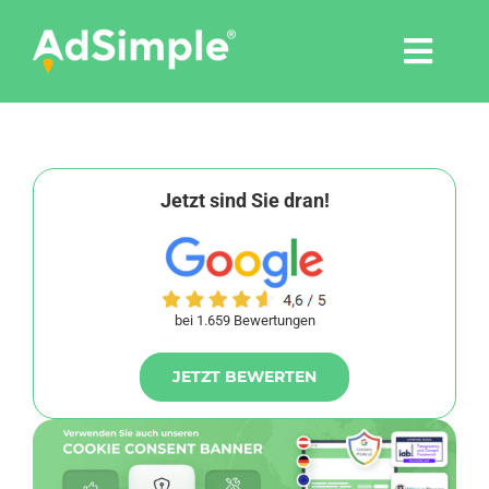
Skip
to
Togg
content
Navi
Leistungen
Tools
Jetzt sind Sie dran!
Pressemitteilungen
bei 1.659 Bewertungen
Shop
JETZT BEWERTEN
Agentur
Blog