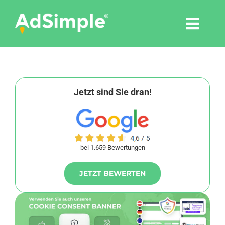
Skip
to
Togg
content
Navi
Leistungen
Tools
Jetzt sind Sie dran!
Pressemitteilungen
bei 1.659 Bewertungen
Shop
JETZT BEWERTEN
Agentur
Blog