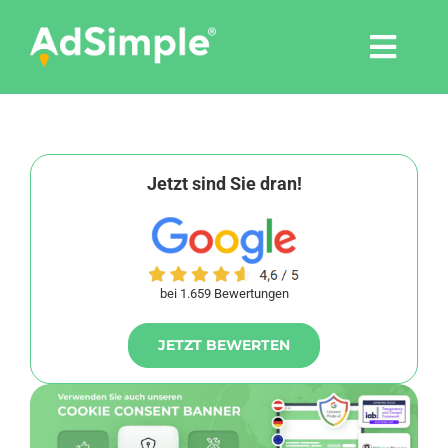
Skip
to
Togg
content
Navi
Leistungen
Tools
Jetzt sind Sie dran!
Pressemitteilungen
bei 1.659 Bewertungen
Shop
JETZT BEWERTEN
Agentur
Blog