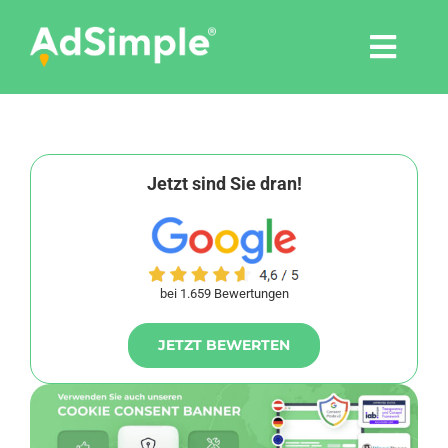
Skip
to
Togg
content
Navi
Leistungen
Tools
Jetzt sind Sie dran!
Pressemitteilungen
bei 1.659 Bewertungen
Shop
JETZT BEWERTEN
Agentur
Blog