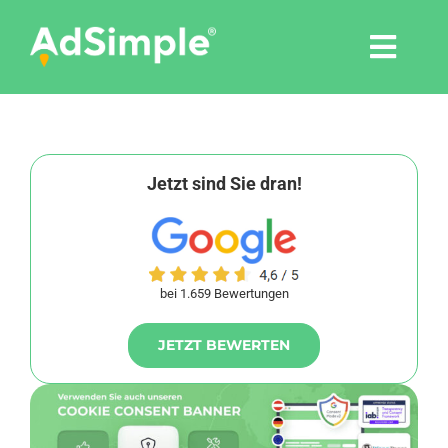
Skip
to
Togg
content
Navi
Leistungen
Tools
Jetzt sind Sie dran!
Pressemitteilungen
bei 1.659 Bewertungen
Shop
JETZT BEWERTEN
Agentur
Blog