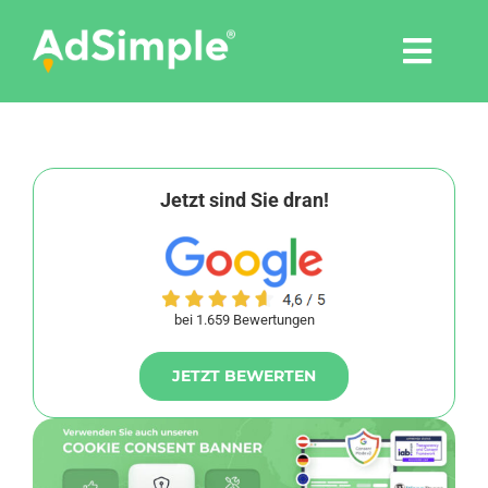
Skip
to
Togg
content
Navi
Leistungen
Tools
Jetzt sind Sie dran!
Pressemitteilungen
bei 1.659 Bewertungen
Shop
JETZT BEWERTEN
Agentur
Blog