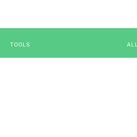
TOOLS
AL
Datenschutz Generator
A
Impressum Generator
B
Datenschutz Manager
Consent Manager
Content Marketing Manager
NewsAI WordPress Plugin