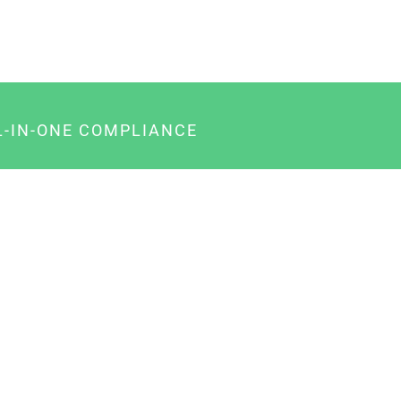
L-IN-ONE COMPLIANCE
gency-Paket für Agenturen
usiness-Paket für Unternehmer