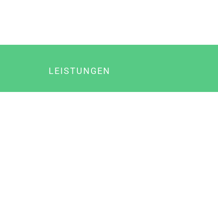
LEISTUNGEN
Online Marketing
Content Marketing
Content Marketing Abos
Content Marketing für Ärzte
Suchmaschinenoptimierung
Social Media Marketing