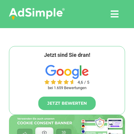
Skip
to
Togg
content
Navi
Leistungen
Tools
Jetzt sind Sie dran!
Pressemitteilungen
bei 1.659 Bewertungen
Shop
JETZT BEWERTEN
Agentur
Blog