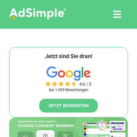
Skip
to
Togg
content
Navi
Leistungen
Tools
Jetzt sind Sie dran!
Pressemitteilungen
bei 1.659 Bewertungen
Shop
JETZT BEWERTEN
Agentur
Blog