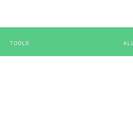
TOOLS
AL
Datenschutz Generator
A
Impressum Generator
B
Datenschutz Manager
Consent Manager
Content Marketing Manager
NewsAI WordPress Plugin