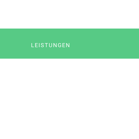
LEISTUNGEN
Online Marketing
Content Marketing
Content Marketing Abos
Content Marketing für Ärzte
Suchmaschinenoptimierung
Social Media Marketing