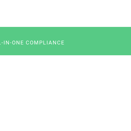
L-IN-ONE COMPLIANCE
gency-Paket für Agenturen
usiness-Paket für Unternehmer