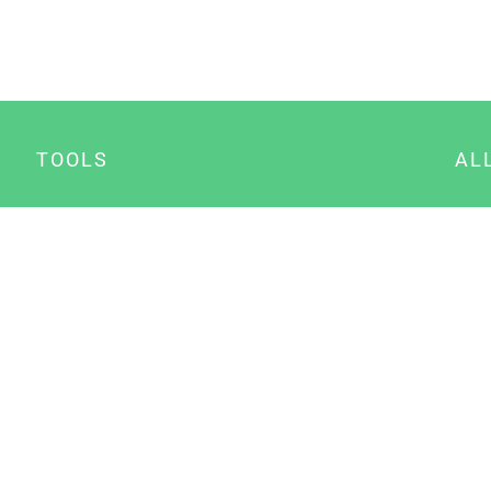
TOOLS
AL
Datenschutz Generator
A
Impressum Generator
B
Datenschutz Manager
Consent Manager
Content Marketing Manager
NewsAI WordPress Plugin