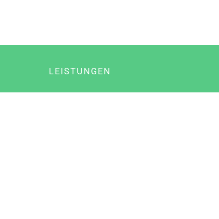
LEISTUNGEN
Online Marketing
Content Marketing
Content Marketing Abos
Content Marketing für Ärzte
Suchmaschinenoptimierung
Social Media Marketing