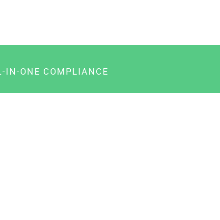
L-IN-ONE COMPLIANCE
gency-Paket für Agenturen
usiness-Paket für Unternehmer