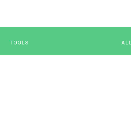
TOOLS
AL
Datenschutz Generator
A
Impressum Generator
B
Datenschutz Manager
Consent Manager
Content Marketing Manager
NewsAI WordPress Plugin