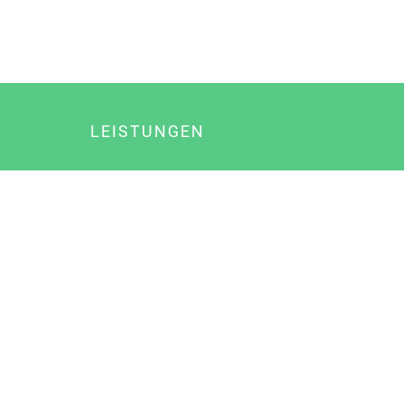
LEISTUNGEN
Online Marketing
Content Marketing
Content Marketing Abos
Content Marketing für Ärzte
Suchmaschinenoptimierung
Social Media Marketing