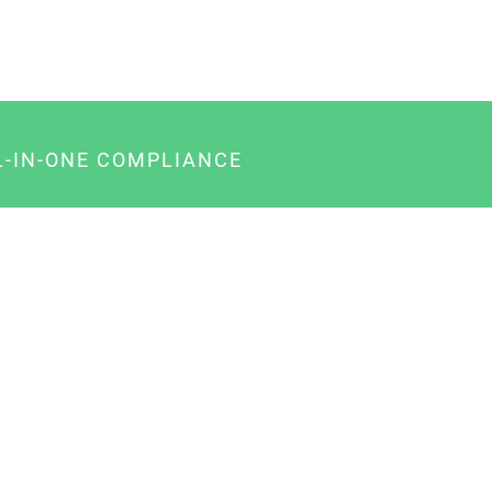
L-IN-ONE COMPLIANCE
gency-Paket für Agenturen
usiness-Paket für Unternehmer