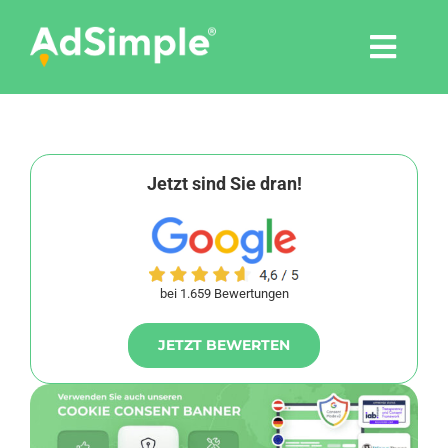
Skip
to
Togg
content
Navi
Leistungen
Tools
Jetzt sind Sie dran!
Pressemitteilungen
bei 1.659 Bewertungen
Shop
JETZT BEWERTEN
Agentur
Blog