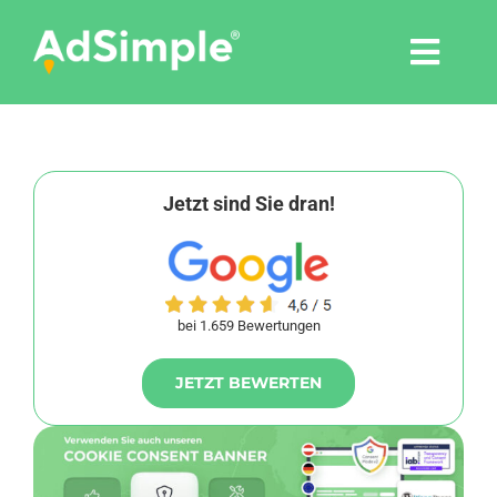
Skip
to
Togg
content
Navi
Leistungen
Tools
Jetzt sind Sie dran!
Pressemitteilungen
bei 1.659 Bewertungen
Shop
JETZT BEWERTEN
Agentur
Blog