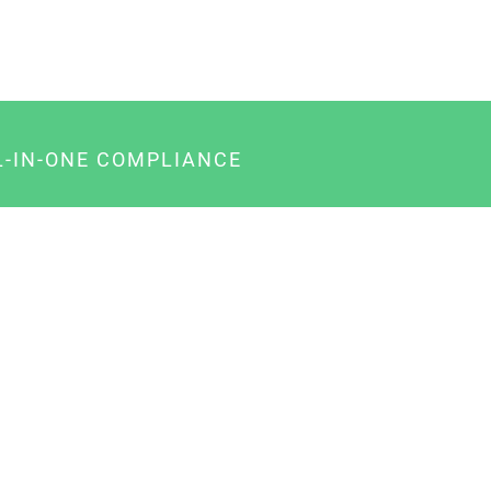
L-IN-ONE COMPLIANCE
gency-Paket für Agenturen
usiness-Paket für Unternehmer