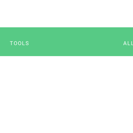
TOOLS
AL
Datenschutz Generator
A
Impressum Generator
B
Datenschutz Manager
Consent Manager
Content Marketing Manager
NewsAI WordPress Plugin