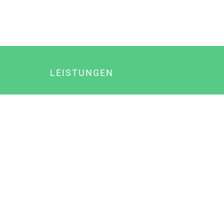
LEISTUNGEN
Online Marketing
Content Marketing
Content Marketing Abos
Content Marketing für Ärzte
Suchmaschinenoptimierung
Social Media Marketing