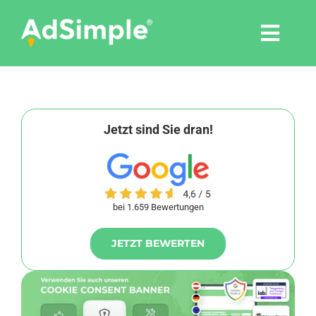
Skip
to
Togg
content
Navi
Leistungen
Tools
Jetzt sind Sie dran!
Pressemitteilungen
bei 1.659 Bewertungen
Shop
JETZT BEWERTEN
Agentur
Blog